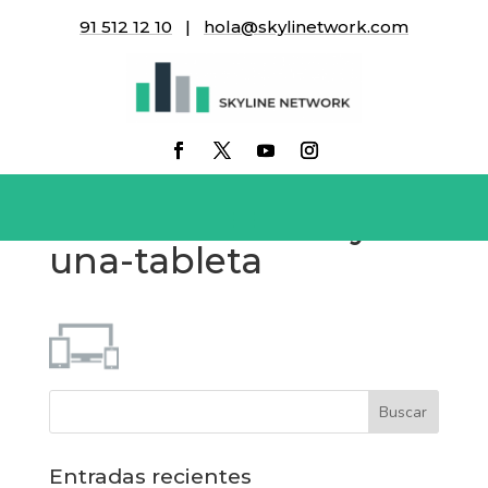
91 512 12 10
|
hola@skylinetwork.com
simbolo-receptivo-
con-un-monitor-de-
pantalla-
panoramica-un-
telefono-celular-y-
una-tableta
Entradas recientes